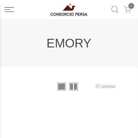
0
EMORY
sidebar