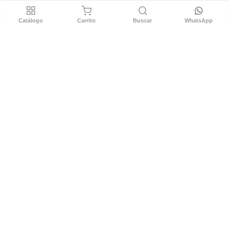
Libro de reclamaciones
Catálogo
Carrito
Buscar
WhatsApp
COMPAÑÍA
Nosotros
Ubicación
Colaboraciones
REDES
Instragram
Facebook
Copyright © Consorcio Persa 2022